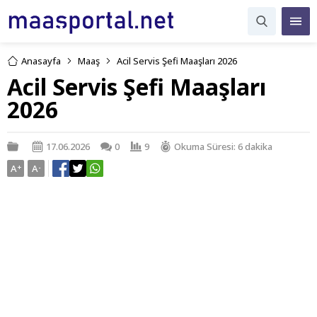
Anasayfa
Maaş
Acil Servis Şefi Maaşları 2026
Acil Servis Şefi Maaşları
2026
17.06.2026
0
9
Okuma Süresi: 6 dakika
A
+
A
-