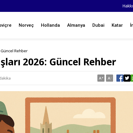
Hakk
sviçre
Norveç
Hollanda
Almanya
Dubai
Katar
İ
6: Güncel Rehber
şları 2026: Güncel Rehber
dakika
A
+
A
-