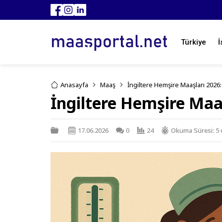
Türkiye
İ
Anasayfa
Maaş
İngiltere Hemşire Maaşları 202
İngiltere Hemşire Maa
17.06.2026
0
24
Okuma Süresi: 5 