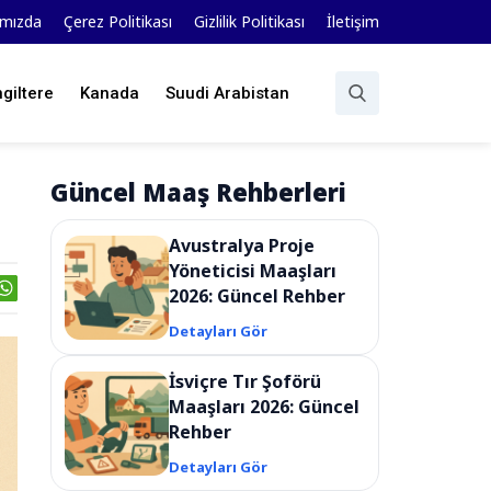
ımızda
Çerez Politikası
Gizlilik Politikası
İletişim
ngiltere
Kanada
Suudi Arabistan
Güncel Maaş Rehberleri
Avustralya Proje
Yöneticisi Maaşları
2026: Güncel Rehber
Detayları Gör
İsviçre Tır Şoförü
Maaşları 2026: Güncel
Rehber
Detayları Gör