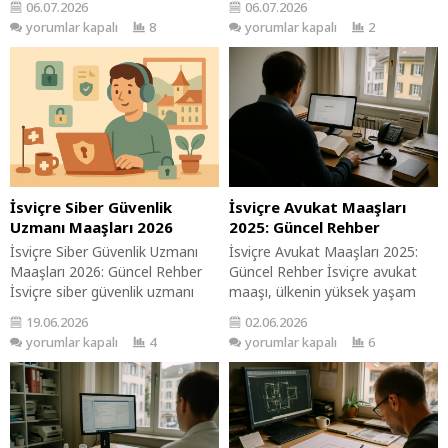
06.07.2026
06.07.2026
sektöründeki talep nedeniyle
gelişmelerle birlikte merak
yorumlar kapalı
8
yorumlar kapalı
2
dikkat çekici seviyelerdedir. Tır
konusu olmaya devam ediyor.
şoförlüğü, lojistik ve taşımacılık
Eğitim, topluma katkısı ve
sektörünün bel kemiği olup, bu
bireylerin gelişimindeki rolü
rehber 2026 yılı için güncel maaş
nedeniyle büyük önem taşır. Bu
bilgilerini sunmaktadır. İsviçre’de
rehber, öğretmen maaşlarının
tır şoförlüğü yapmayı
hangi faktörlere bağlı olarak
düşünenler için bu bilgiler
değişiklik gösterebileceğini ve
oldukça...
sektördeki mevcut durumu
anlamanıza yardımcı olacak.
İsviçre Siber Güvenlik
İsviçre Avukat Maaşları
Öğretmen...
Uzmanı Maaşları 2026
2025: Güncel Rehber
İsviçre Siber Güvenlik Uzmanı
İsviçre Avukat Maaşları 2025:
Maaşları 2026: Güncel Rehber
Güncel Rehber İsviçre avukat
İsviçre siber güvenlik uzmanı
maaşı, ülkenin yüksek yaşam
maaşı, ülkenin yüksek yaşam
maliyeti ve güçlü ekonomik
19.06.2026
02.06.2026
standardı ve güçlü teknoloji
koşulları nedeniyle genellikle
yorumlar kapalı
4
yorumlar kapalı
6
sektörü nedeniyle dikkat çekici
yüksektir. Bu rehberde,
seviyelerdedir. Siber güvenlik,
İsviçre’de avukatlık mesleğinin
dijital çağda kritik bir öneme
önemini, maaş aralıklarını ve
sahiptir ve bu alandaki
kariyer fırsatlarını detaylı bir
uzmanlar, bilgi güvenliği
şekilde inceleyeceğiz. Meslek