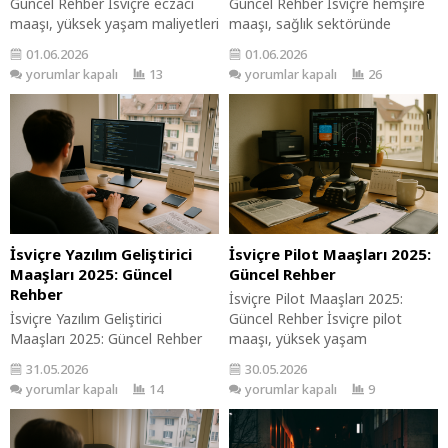
Güncel Rehber İsviçre eczacı
Güncel Rehber İsviçre hemşire
maaşı, yüksek yaşam maliyetleri
maaşı, sağlık sektöründe
ve sağlık sektöründeki talep
çalışanlar için önemli bir
01.06.2026
01.06.2026
nedeniyle dikkat çekici
konudur. Hemşireler, sağlık
yorumlar kapalı
13
yorumlar kapalı
26
seviyelerdedir. Eczacılar, sağlık
sisteminin bel kemiğidir ve
sisteminin temel taşlarından biri
kaliteli sağlık hizmetlerinin
olarak, ilaç tedavilerinin doğru
sunulmasında kritik rol oynarlar.
uygulanmasında kritik bir rol
Bu rehber, İsviçre’de
oynar. Bu rehber, İsviçre’de
hemşirelerin maaş beklentilerini
eczacı olarak çalışmayı
anlamanızı sağlayacak ve
düşünenler için değerli bilgiler
kariyer planlamanıza yardımcı
sunmaktadır. Eczacı Nedir? Ne
olacaktır. Hemşire Nedir? Ne İş
İş...
Yapar? Hemşireler, hasta
İsviçre Yazılım Geliştirici
İsviçre Pilot Maaşları 2025:
bakımını...
Maaşları 2025: Güncel
Güncel Rehber
Rehber
İsviçre Pilot Maaşları 2025:
İsviçre Yazılım Geliştirici
Güncel Rehber İsviçre pilot
Maaşları 2025: Güncel Rehber
maaşı, yüksek yaşam
İsviçre yazılım geliştirici maaşı,
standartları ve güçlü havacılık
31.05.2026
30.05.2026
teknoloji sektöründe çalışanlar
sektörü nedeniyle dikkat
yorumlar kapalı
14
yorumlar kapalı
9
için önemli bir konudur. Ülkedeki
çekmektedir. Pilotluk mesleği,
yüksek yaşam standartları ve
güvenlik ve profesyonellik
teknoloji sektöründeki talep, bu
gerektiren önemli bir rol oynar.