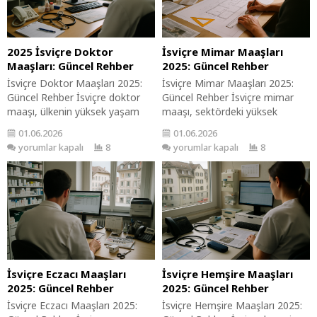
sağlamak için hayati bir rol
seçimi yaparken bu bilgilerin size
oynar. Bu rehber, İsviçre’de bu
rehberlik etmesini umuyoruz.
mesleği...
Avukat Nedir? Ne İş Yapar?
Avukatlar,...
2025 İsviçre Doktor
İsviçre Mimar Maaşları
Maaşları: Güncel Rehber
2025: Güncel Rehber
İsviçre Doktor Maaşları 2025:
İsviçre Mimar Maaşları 2025:
Güncel Rehber İsviçre doktor
Güncel Rehber İsviçre mimar
maaşı, ülkenin yüksek yaşam
maaşı, sektördeki yüksek
standardı ve sağlık sektörüne
yaşam maliyetleri ve güçlü
01.06.2026
01.06.2026
yapılan yatırımlar nedeniyle
ekonomi nedeniyle genellikle
yorumlar kapalı
8
yorumlar kapalı
8
dikkat çekici seviyelerdedir.
yüksektir. Mimarlar, şehir
Doktorlar, sağlık sisteminin bel
planlamasından bina tasarımına
kemiği olarak önemli bir role
kadar geniş bir yelpazede görev
sahiptir ve bu rehber, 2025 yılı
alarak önemli bir rol üstlenirler.
için İsviçre’deki maaş aralıklarını
Bu rehber, İsviçre’de mimar
anlamanıza yardımcı olacaktır.
maaşlarına dair kapsamlı bir
Sağlık sektöründe kariyer
bakış sunarak, kariyer
yapmayı düşünenler için...
planlaması yapanlar için değerli
bilgiler...
İsviçre Eczacı Maaşları
İsviçre Hemşire Maaşları
2025: Güncel Rehber
2025: Güncel Rehber
İsviçre Eczacı Maaşları 2025:
İsviçre Hemşire Maaşları 2025: