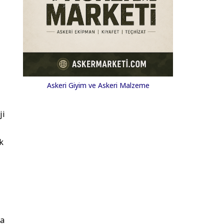
Askeri Giyim ve Askeri Malzeme
ji
k
ca