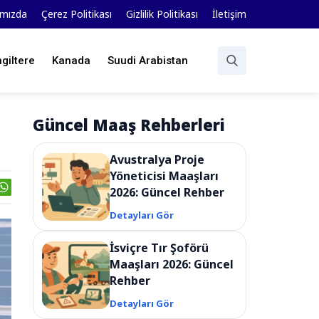
ımızda
Çerez Politikası
Gizlilik Politikası
İletişim
ngiltere
Kanada
Suudi Arabistan
Güncel Maaş Rehberleri
Avustralya Proje
Yöneticisi Maaşları
2026: Güncel Rehber
Detayları Gör
İsviçre Tır Şoförü
Maaşları 2026: Güncel
Rehber
Detayları Gör