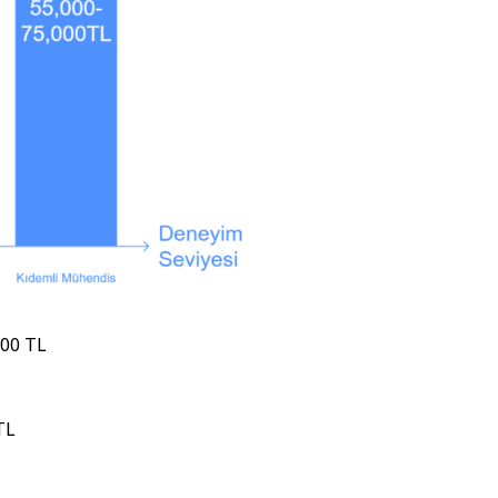
000 TL
TL