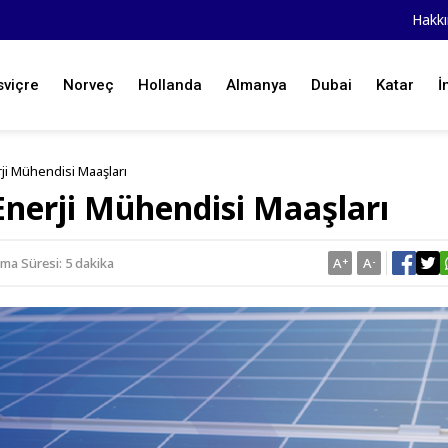
Hakk
sviçre
Norveç
Hollanda
Almanya
Dubai
Katar
İ
erji Mühendisi Maaşları
 Enerji Mühendisi Maaşları
ma Süresi: 5 dakika
A
+
A
-