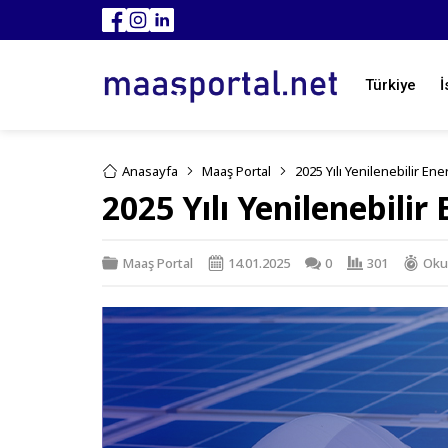
Türkiye
İ
Anasayfa
Maaş Portal
2025 Yılı Yenilenebilir En
2025 Yılı Yenilenebilir
Maaş Portal
14.01.2025
0
301
Oku