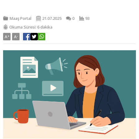
Maaş Portal
21.07.2025
0
93
Okuma Süresi: 6 dakika
A
+
A
-