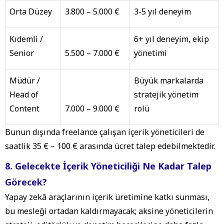
Orta Düzey
3.800 – 5.000 €
3-5 yıl deneyim
Kıdemli /
6+ yıl deneyim, ekip
Senior
5.500 – 7.000 €
yönetimi
Müdür /
Büyük markalarda
Head of
stratejik yönetim
Content
7.000 – 9.000 €
rolü
Bunun dışında freelance çalışan içerik yöneticileri de
saatlik 35 € – 100 € arasında ücret talep edebilmektedir.
8. Gelecekte İçerik Yöneticiliği Ne Kadar Talep
Görecek?
Yapay zekâ araçlarının içerik üretimine katkı sunması,
bu mesleği ortadan kaldırmayacak; aksine yöneticilerin