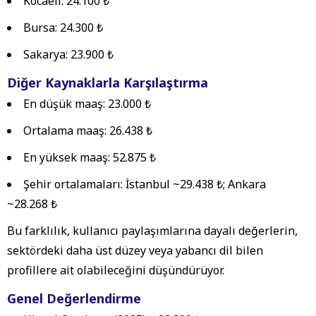
Kocaeli: 24.100 ₺
Bursa: 24.300 ₺
Sakarya: 23.900 ₺
Diğer Kaynaklarla Karşılaştırma
En düşük maaş:
23.000 ₺
Ortalama maaş:
26.438 ₺
En yüksek maaş:
52.875 ₺
Şehir ortalamaları:
İstanbul ~29.438 ₺; Ankara
~28.268 ₺
Bu farklılık, kullanıcı paylaşımlarına dayalı değerlerin,
sektördeki daha üst düzey veya yabancı dil bilen
profillere ait olabileceğini düşündürüyor.
Genel Değerlendirme