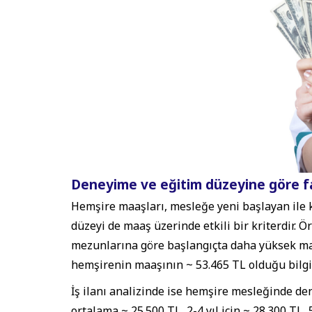
Deneyime ve eğitim düzeyine göre far
Hemşire maaşları, mesleğe yeni başlayan ile k
düzeyi de maaş üzerinde etkili bir kriterdir. 
mezunlarına göre başlangıçta daha yüksek maa
hemşirenin maaşının ~ 53.465 TL olduğu bilgi
İş ilanı analizinde ise hemşire mesleğinde de
ortalama ~ 25.500 TL, 2-4 yıl için ~ 28.300 TL, 