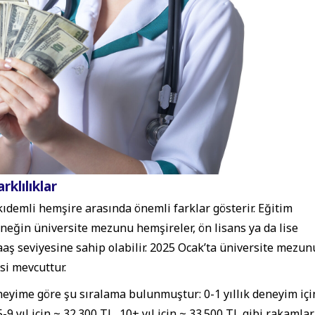
klılıklar
ıdemli hemşire arasında önemli farklar gösterir. Eğitim
Örneğin üniversite mezunu hemşireler, ön lisans ya da lise
ş seviyesine sahip olabilir. 2025 Ocak’ta üniversite mezun
si mevcuttur.
neyime göre şu sıralama bulunmuştur: 0-1 yıllık deneyim içi
5-9 yıl için ~ 32.300 TL, 10+ yıl için ~ 33.500 TL gibi rakamlar