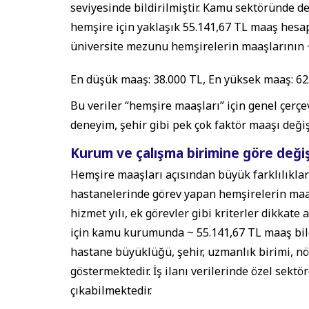
seviyesinde bildirilmiştir. Kamu sektöründe 
hemşire için yaklaşık 55.141,67 TL maaş hesa
üniversite mezunu hemşirelerin maaşlarının ~ 5
En düşük maaş: 38.000 TL, En yüksek maaş: 62
Bu veriler “hemşire maaşları” için genel çerç
deneyim, şehir gibi pek çok faktör maaşı değiş
Kurum ve çalışma birimine göre deği
Hemşire maaşları açısından büyük farklılıklar
hastanelerinde görev yapan hemşirelerin maaş
hizmet yılı, ek görevler gibi kriterler dikkat
için kamu kurumunda ~ 55.141,67 TL maaş bildi
hastane büyüklüğü, şehir, uzmanlık birimi, nö
göstermektedir. İş ilanı verilerinde özel sekt
çıkabilmektedir.