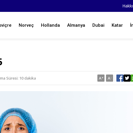
Hakk
sviçre
Norveç
Hollanda
Almanya
Dubai
Katar
İ
5
ma Süresi: 10 dakika
A
+
A
-