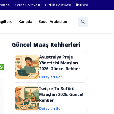
ımızda
Çerez Politikası
Gizlilik Politikası
İletişim
ngiltere
Kanada
Suudi Arabistan
Güncel Maaş Rehberleri
Avustralya Proje
Yöneticisi Maaşları
2026: Güncel Rehber
Detayları Gör
İsviçre Tır Şoförü
Maaşları 2026: Güncel
Rehber
Detayları Gör