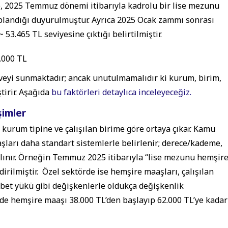
de, 2025 Temmuz dönemi itibarıyla kadrolu bir lise mezunu
plandığı duyurulmuştur. Ayrıca 2025 Ocak zammı sonrası
3.465 TL seviyesine çıktığı belirtilmiştir.
.000 TL
eveyi sunmaktadır; ancak unutulmamalıdır ki kurum, birim,
tirir. Aşağıda
bu faktörleri detaylıca inceleyeceğiz.
şimler
 kurum tipine ve çalışılan birime göre ortaya çıkar. Kamu
ları daha standart sistemlerle belirlenir; derece/kademe,
e alınır. Örneğin Temmuz 2025 itibarıyla “lise mezunu hemşire
rilmiştir. Özel sektörde ise hemşire maaşları, çalışılan
bet yükü gibi değişkenlerle oldukça değişkenlik
örde hemşire maaşı 38.000 TL’den başlayıp 62.000 TL’ye kadar