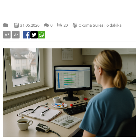
31.05.2026
0
20
Okuma Süresi: 6 dakika
A
+
A
-