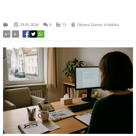
29.05.2026
0
13
Okuma Süresi: 6 dakika
A
+
A
-