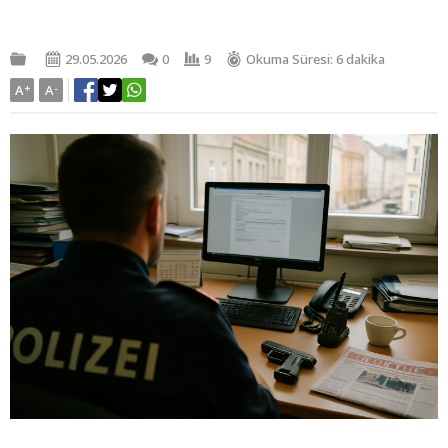
29.05.2026
0
9
Okuma Süresi: 6 dakika
A
+
A
-