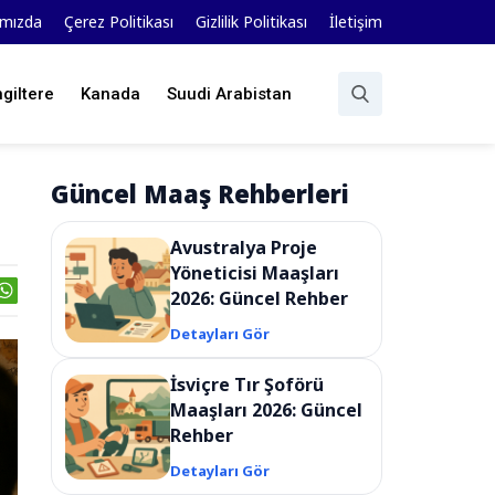
ımızda
Çerez Politikası
Gizlilik Politikası
İletişim
ngiltere
Kanada
Suudi Arabistan
Güncel Maaş Rehberleri
Avustralya Proje
Yöneticisi Maaşları
2026: Güncel Rehber
Detayları Gör
İsviçre Tır Şoförü
Maaşları 2026: Güncel
Rehber
Detayları Gör