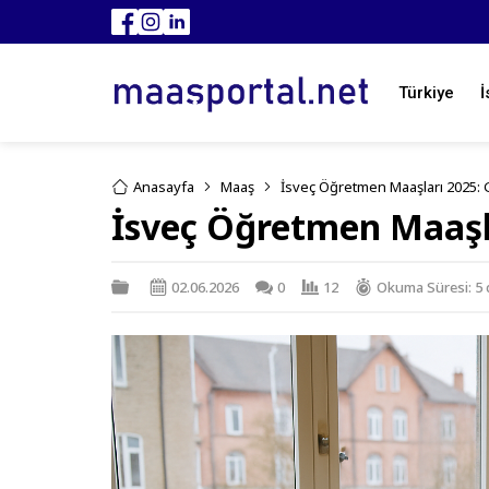
Türkiye
İ
Anasayfa
Maaş
İsveç Öğretmen Maaşları 2025:
İsveç Öğretmen Maaşl
02.06.2026
0
12
Okuma Süresi: 5 