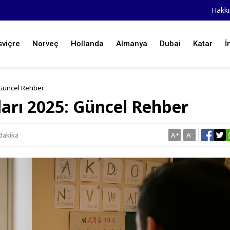
Hakk
sviçre
Norveç
Hollanda
Almanya
Dubai
Katar
İ
 Güncel Rehber
arı 2025: Güncel Rehber
dakika
A
+
A
-