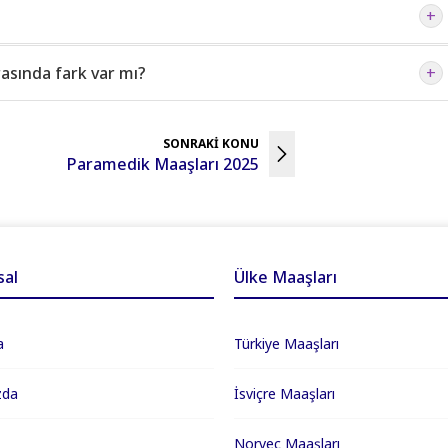
+
rasında fark var mı?
+
SONRAKİ KONU
Paramedik Maaşları 2025
al
Ülke Maaşları
a
Türkiye Maaşları
zda
İsviçre Maaşları
Norveç Maaşları