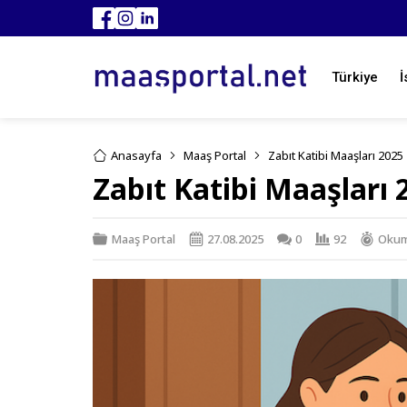
Türkiye
İ
Anasayfa
Maaş Portal
Zabıt Katibi Maaşları 2025
Zabıt Katibi Maaşları 
Maaş Portal
27.08.2025
0
92
Okuma