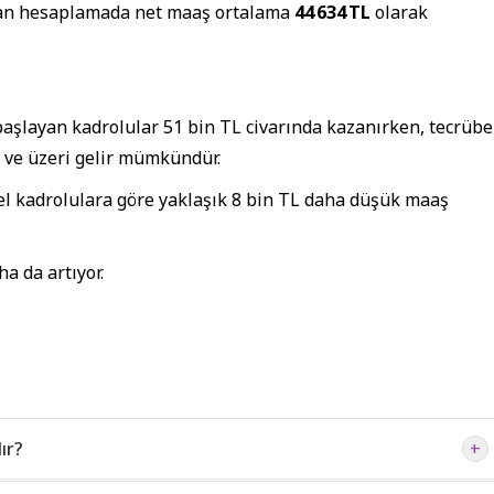
pılan hesaplamada net maaş ortalama
44 634 TL
olarak
 başlayan kadrolular 51 bin TL civarında kazanırken, tecrübe
L ve üzeri gelir mümkündür.
el kadrolulara göre yaklaşık 8 bin TL daha düşük maaş
a da artıyor.
ır?
+