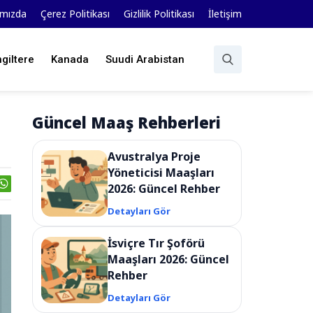
ımızda
Çerez Politikası
Gizlilik Politikası
İletişim
ngiltere
Kanada
Suudi Arabistan
Güncel Maaş Rehberleri
Avustralya Proje
Yöneticisi Maaşları
2026: Güncel Rehber
Detayları Gör
İsviçre Tır Şoförü
Maaşları 2026: Güncel
Rehber
Detayları Gör