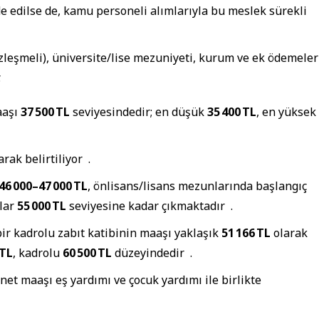
ade edilse de, kamu personeli alımlarıyla bu meslek sürekli
zleşmeli), üniversite/lise mezuniyeti, kurum ve ek ödemeler
.
aaşı
37 500 TL
seviyesindedir; en düşük
35 400 TL
, en yüksek
arak belirtiliyor
.
46 000–47 000 TL
, önlisans/lisans mezunlarında başlangıç
şlar
55 000 TL
seviyesine kadar çıkmaktadır
.
ir kadrolu zabıt katibinin maaşı yaklaşık
51 166 TL
olarak
 TL
, kadrolu
60 500 TL
düzeyindedir
.
n net maaşı eş yardımı ve çocuk yardımı ile birlikte