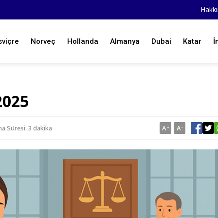
Hakk
sviçre
Norveç
Hollanda
Almanya
Dubai
Katar
İ
2025
 Süresi: 3 dakika
A
+
A
-