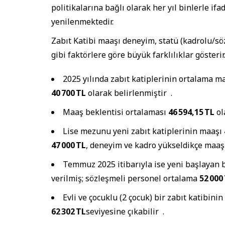
politikalarına bağlı olarak her yıl binlerle if
yenilenmektedir.
Zabıt Katibi maaşı deneyim, statü (kadrolu/sö
gibi faktörlere göre büyük farklılıklar gösterir
2025 yılında zabıt katiplerinin ortalama m
40 700 TL
olarak belirlenmiştir
.
Maaş beklentisi ortalaması
46 594,15 TL
ol
Lise mezunu yeni zabıt katiplerinin maaşı
47 000 TL
, deneyim ve kadro yükseldikçe maa
Temmuz 2025 itibarıyla ise yeni başlayan b
verilmiş; sözleşmeli personel ortalama
52 000
Evli ve çocuklu (2 çocuk) bir zabıt katibini
62 302 TL
seviyesine çıkabilir
.