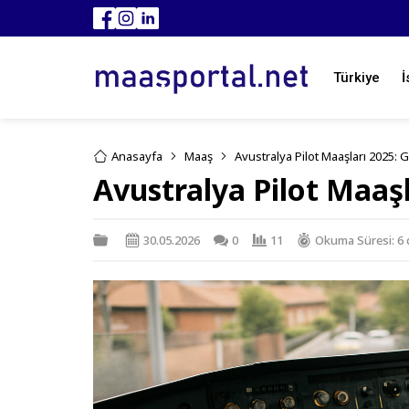
Türkiye
İ
Anasayfa
Maaş
Avustralya Pilot Maaşları 2025:
Avustralya Pilot Maaş
30.05.2026
0
11
Okuma Süresi: 6 