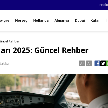
Hakk
sviçre
Norveç
Hollanda
Almanya
Dubai
Katar
İ
 Güncel Rehber
ları 2025: Güncel Rehber
dakika
A
+
A
-