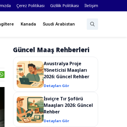
ımızda
Çerez Politikası
Gizlilik Politikası
İletişim
ngiltere
Kanada
Suudi Arabistan
Güncel Maaş Rehberleri
Avustralya Proje
Yöneticisi Maaşları
2026: Güncel Rehber
Detayları Gör
İsviçre Tır Şoförü
Maaşları 2026: Güncel
Rehber
Detayları Gör